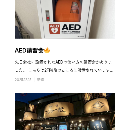
AED講習会
先日会社に設置されたAEDの使い方の講習会がありま
した。 こちらは2F階段のところに設置されています。
中身はこんな感じです。 説明をしていただき、見本を
2025.12.18
研修
見せていただき、いざ… ①倒れた方に声をかける ②救
急車の依頼をす […]