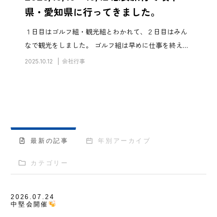
県・愛知県に行ってきました。
１日目はゴルフ組・観光組とわかれて、２日目はみん
なで観光をしました。 ゴルフ組は早めに仕事を終え、
前乗りで 多治見駅近くのホテルへ宿泊しました。 ホテ
2025.10.12
会社行事
ル近くの居酒屋の鶏ちゃん焼きが濃い 味噌の味付けで
おいしかったです！！ […]
最新の記事
年別アーカイブ
カテゴリー
2026.07.24
中堅会開催