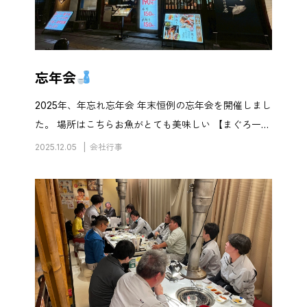
忘年会
2025年、年忘れ忘年会 年末恒例の忘年会を開催しまし
た。 場所はこちらお魚がとても美味しい 【まぐろ一
徹】さん
美味しい食事を囲みながら、笑顔あふれる
2025.12.05
会社行事
和やかな時間となり、普段は業務に集中している社員
同士、協力会の方々 […]