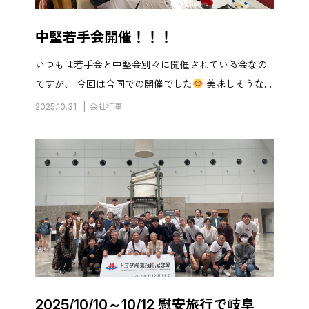
中堅若手会開催！！！
いつもは若手会と中堅会別々に開催されている会なの
ですが、 今回は合同での開催でした
美味しそうなお
肉
若手営業マンも嬉しそうです
最若手も嬉しそ
2025.10.31
会社行事
う
私は参加していませんが、年に数回のこういう
場で、普段なかなか話 […]
2025/10/10～10/12 慰安旅行で岐阜