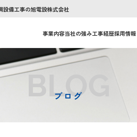
調設備工事の旭電設株式会社
事業内容
当社の強み
工事経歴
採用情報
BLOG
ブログ