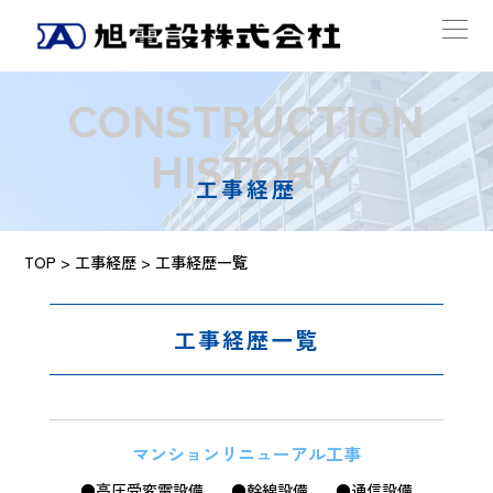
CONSTRUCTION
HISTORY
工事経歴
TOP
>
工事経歴
> 工事経歴一覧
工事経歴一覧
マンションリニューアル工事
●高圧受変電設備
●幹線設備
●通信設備