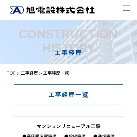
CONSTRUCTION
HISTORY
工事経歴
TOP
>
工事経歴
> 工事経歴一覧
工事経歴一覧
マンションリニューアル工事
●高圧受変電設備
●幹線設備
●通信設備