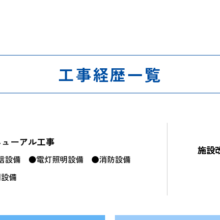
工事経歴一覧
ニューアル工事
施設
信設備
●電灯照明設備
●消防設備
調設備