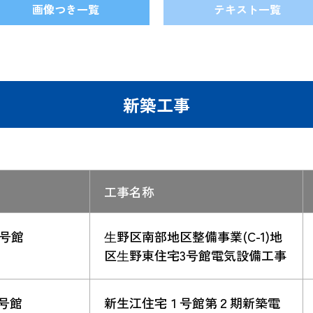
画像つき一覧
テキスト一覧
新築工事
工事名称
号館
⽣野区南部地区整備事業(C-1)地
区⽣野東住宅3号館電気設備工事
号館
新生江住宅１号館第２期新築電