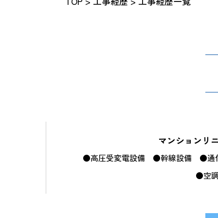
TOP
>
工事経歴
> 工事経歴一覧
マンションリ
●高圧受変電設備
●幹線設備
●通
●空