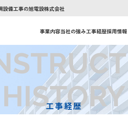
調設備工事の旭電設株式会社
事業内容
当社の強み
工事経歴
採用情報
NSTRUCT
HISTORY
工事経歴