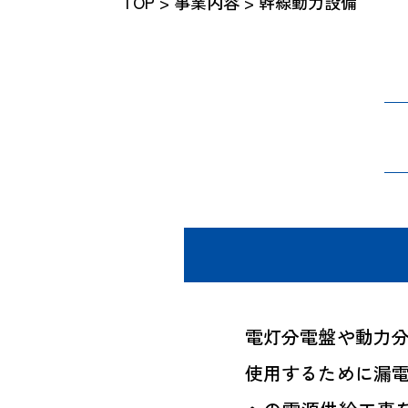
TOP
>
事業内容
> 幹線動力設備
電灯分電盤や動力
使用するために漏