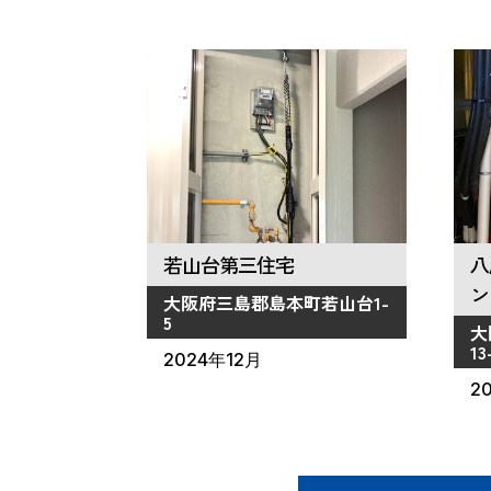
若山台第三住宅
八
ン
大阪府三島郡島本町若山台1-
5
大
13
2024年12月
2