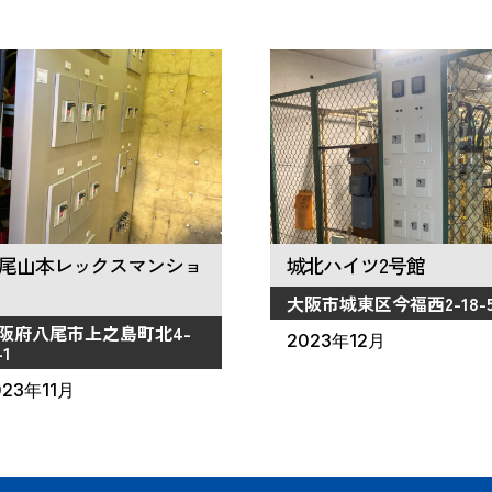
尾山本レックスマンショ
城北ハイツ2号館
大阪市城東区今福西2-18-
阪府八尾市上之島町北4-
2023年12月
-1
023年11月