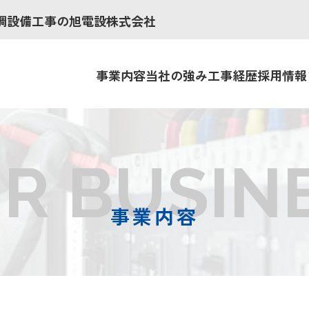
調設備工事の旭電設株式会社
事業内容
当社の強み
工事経歴
採用情報
R BUSIN
事業内容