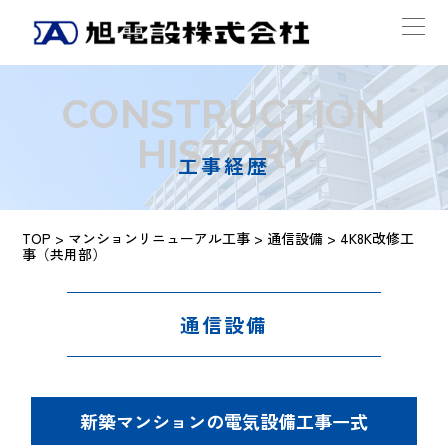
CONSTRUCTION
HISTORY
工事経歴
TOP
>
マンションリニューアル工事
>
通信設備
> 4K8K改修工
事（共用部）
通信設備
新築マンションの電気設備工事一式