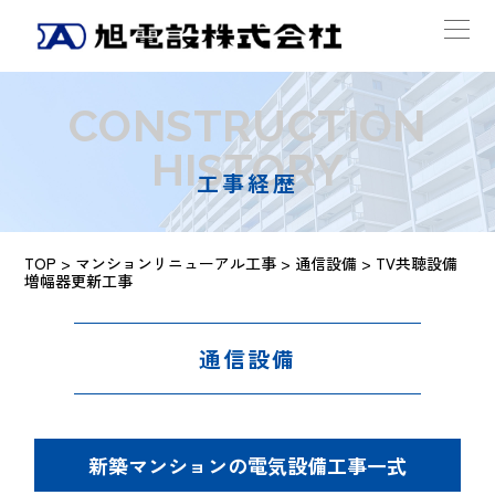
CONSTRUCTION
HISTORY
工事経歴
TOP
>
マンションリニューアル工事
>
通信設備
> TV共聴設備
増幅器更新工事
通信設備
新築マンションの電気設備工事一式